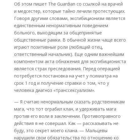
Об этом пишет The Guardian со ссылкой на врачей
и медсестер, которые тайно лечили протестующих.
Говоря другими словами, эксгибиционизм является
единственным ненормативным поведением
больного, выходящим за общепринятые
общественные рамки. В обычной жизни чаще всего
играют позитивные роли (любящий отец,
ответственный начальник). Еще одним важнейшим
компонентом акта обнажения для эксгибициониста
является страх преследования. Перед операцией
потребуется постановка на учет у психиатра на
срок 1 год и получение справки о том, что у
человека диагноз «транссексуализм».
— Я считаю ненормальным сказать родственникам
мага, что тот ограбил клан, и удерживать мага
против его воли в заключении. Противоправного
действия я не совершал. Как — рассказывать не
буду, это секрет моего клана. — Мальцевы
нарушили свои обязательства по отношению ко