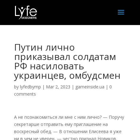
Путин лично
приказывал солдатам
РФ насиловать
украинцев, омбудсмен
by
lyfedbymp
|
Mar 2, 2023
|
gameinside.ua
|
0
comments
А не познакомиться ли мне с ним лично? — Поручу
секретарше отправить ему приглашение на
воскресный обед. — В отношении Елисеева я уже
ни в чем не уверен, — честно признал Новиков.