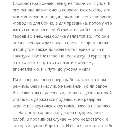
блокбастера Зонненфельд, не такое уж глупое. В
его основе лежит очень современная мысль, что
множественность видов, включая самые нелепые,
-повод не для бойни, а для праздника, потому что
жить скопом веселее. Отличительной чертой
героев во внешнем облике является то, что они
носят спецодежду черного цвета. Непременным
атрибутом также должны быть черные очки и
галстуки. Соответственно, если джун в курсе про
что-то из этого, то это плюс и к общему
впечатлению, и к пути до уровня мидла.
Пять заправленных вчера работали в штатном
режиме, без каких-либо нареканий. То ли район
был слишком отдаленным, то ли от дознавателей
старались держаться подальше, но радар на
экране все крутился и крутился, никого не цепляя.
— Наглость хороша, когда она подкрепляется
силой. В противном случае — это недостаток, с
которым нужно бороться. И если я позволяю тебе