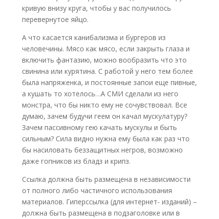
кривую внизу круга, чтобы у вас получилось
перевернутое яйцо.
А что касается канибализма и бургеров из
человечины. Мясо как мясо, если закрыть глаза и
включить фантазию, можно вообразить что это
свинина или курятина. С работой у него тем более
была напряженка, и постоянные запои еще пивные,
а кушать то хотелось…А СМИ сделали из него
монстра, что бы никто ему не сочувствовал. Все
думаю, зачем будучи геем он качал мускулатуру?
Зачем пассивному гею качать мускулы и быть
сильным? Сила видно нужна ему была как раз что
бы насиловать беззащитных негров, возможно
даже гопников из бладз и крипз.
Ссылка должна быть размещена в независимости
от полного либо частичного использования
материалов. Гиперссылка (для интернет- изданий) –
должна быть размещена в подзаголовке или в