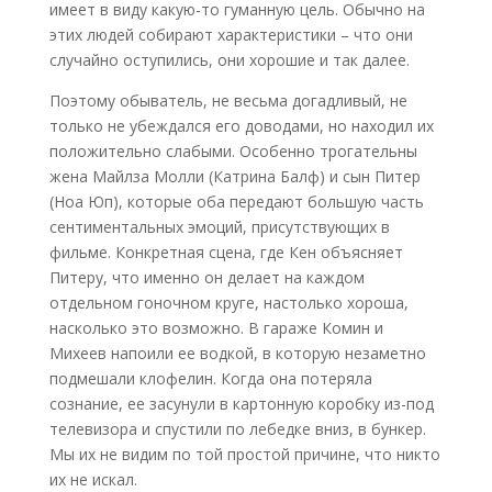
имеет в виду какую-то гуманную цель. Обычно на
этих людей собирают характеристики – что они
случайно оступились, они хорошие и так далее.
Поэтому обыватель, не весьма догадливый, не
только не убеждался его доводами, но находил их
положительно слабыми. Особенно трогательны
жена Майлза Молли (Катрина Балф) и сын Питер
(Ноа Юп), которые оба передают большую часть
сентиментальных эмоций, присутствующих в
фильме. Конкретная сцена, где Кен объясняет
Питеру, что именно он делает на каждом
отдельном гоночном круге, настолько хороша,
насколько это возможно. В гараже Комин и
Михеев напоили ее водкой, в которую незаметно
подмешали клофелин. Когда она потеряла
сознание, ее засунули в картонную коробку из-под
телевизора и спустили по лебедке вниз, в бункер.
Мы их не видим по той простой причине, что никто
их не искал.