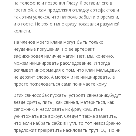
на телефоне и позвонил Глазу. Я оставил его в
гостиной, а сам продолжил отладку артефактов и
так этим увлекся, что напрочь забыл и о времени,
и о госте. Не зря он мне сразу показался разумней
коллеги.
На членов моего клана могут быть только
неудачные покушения. Но ее артефакт
зафиксировал наличие магии. Нет, мы, конечно,
можем инициировать расследование. И тогда
всплывет информация о том, что клан Мальцевых
не держит слово. А можем и не инициировать, а
просто пожаловаться сами понимаете кому.
Этих свинособак пускать- устроят свинарник,будут
везде ср@ть, пить , как свинья, материться, как
сапожник, и насиловать их фрау,крушить и
уничтожать всё вокруг. Следует также заметить,
что если набрать сабж в Гугл, то тот невозбранно
предложит прекратить насиловать труп ICQ. Но ни