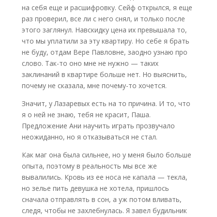
на себя еще и расшифровку. Сейф открылся, я еще
раз проверил, все ли с него снял, и только после
этого заглянул. Навскидку цена их превышала то,
что мы уплатили за эту квартиру. Но себе я брать
не буду, отдам Вере Павловне, заодно узнаю про
слово. Так-то оно мне не нужно — таких
заклинаний в квартире больше нет. Но выяснить,
почему не сказала, мне почему-то хочется.
Значит, у Лазаревых есть на то причина. И то, что
я о ней не знаю, тебя не красит, Паша.
Предложение Ани научить играть прозвучало
неожиданно, но я отказываться не стал.
Как маг она была сильнее, но у меня было больше
опыта, поэтому в реальность мы все же
вывалились. Кровь из ее носа не капала — текла,
но зелье пить девушка не хотела, пришлось
сначала отправлять в сон, а уж потом вливать,
следя, чтобы не захлебнулась. Я завел будильник