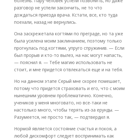
болезнь. Пару человек успели позвонить, но даже
разговор не успели закончить, не то что
дождаться приезда врача. Кстати, все, кто туда
поехали, назад не вернулись.
Она заскрежетала когтями по преграде, но та уже
была усилена моим заклинанием, поэтому только
прогнулась под когтями, упруго спружинив. — Если
был прорыв и кто-то вылез, на нас могут напасть,
— пояснил я. — Тебе магию использовать не
стоит, и мне придется отвлекаться еще и на тебя.
Но на данном этапе Серый мне скорее помешает,
потому что придется страховать и его, что с моим
нынешним уровнем проблематично. Конечно,
учеников у меня многовато, но все-таки не
настолько много, чтобы терять из-за ерунды. —
Разумеется, не просто так, — подтвердил я.
Нормой является состояние счастья и покоя, а
любой дискомфорт следует воспринимать как