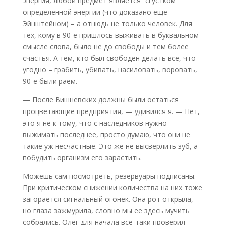
энергия, любой предмет является “сгустком”
определённой энергии (что доказано ещё
Эйнштейном) – а отнюдь не только человек. Для
тех, кому в 90-е пришлось выживать в буквальном
смысле слова, было не до свободы и тем более
счастья. А тем, кто был свободен делать все, что
угодно – грабить, убивать, насиловать, воровать,
90-е были раем.
— После Вишневских должны были остаться
процветающие предприятия, — удивился я. — Нет,
это я не к тому, что с наследников нужно
выжимать последнее, просто думаю, что они не
такие уж несчастные. Это же не высверлить зуб, а
побудить организм его зарастить.
Можешь сам посмотреть, резервуары подписаны.
При критическом снижении количества на них тоже
загорается сигнальный огонек. Она рот открыла,
но глаза зажмурила, словно мы ее здесь мучить
собрались. Олег для начала все-таки проверил