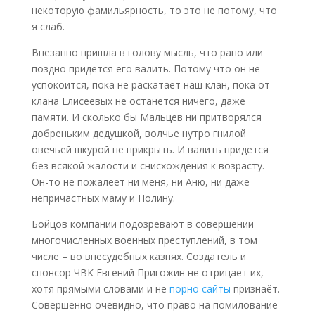
некоторую фамильярность, то это не потому, что
я слаб.
Внезапно пришла в голову мысль, что рано или
поздно придется его валить. Потому что он не
успокоится, пока не раскатает наш клан, пока от
клана Елисеевых не останется ничего, даже
памяти. И сколько бы Мальцев ни притворялся
добреньким дедушкой, волчье нутро гнилой
овечьей шкурой не прикрыть. И валить придется
без всякой жалости и снисхождения к возрасту.
Он-то не пожалеет ни меня, ни Аню, ни даже
непричастных маму и Полину.
Бойцов компании подозревают в совершении
многочисленных военных преступлений, в том
числе – во внесудебных казнях. Создатель и
спонсор ЧВК Евгений Пригожин не отрицает их,
хотя прямыми словами и не
порно сайты
признаёт.
Совершенно очевидно, что право на помилование