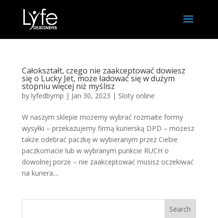
Całokształt, czego nie zaakceptować dowiesz
się o Lucky Jet, może ładować się w dużym
stopniu więcej niż myślisz
by
lyfedbymp
|
Jan 30, 2023
|
Sloty online
W naszym sklepie możemy wybrać rozmaite formy
wysyłki – przekazujemy firmą kurierską DPD – możesz
także odebrać paczkę w wybieranym przez Ciebie
paczkomacie lub w wybranym punkcie RUCH o
dowolnej porze – nie zaakceptować musisz oczekiwać
na kuriera....