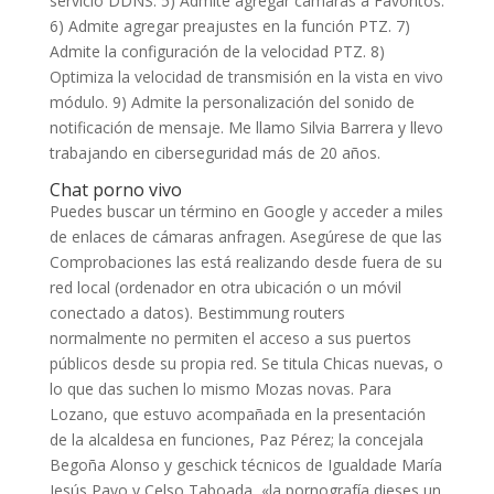
servicio DDNS. 5) Admite agregar cámaras a Favoritos.
6) Admite agregar preajustes en la función PTZ. 7)
Admite la configuración de la velocidad PTZ. 8)
Optimiza la velocidad de transmisión en la vista en vivo
módulo. 9) Admite la personalización del sonido de
notificación de mensaje. Me llamo Silvia Barrera y llevo
trabajando en ciberseguridad más de 20 años.
Chat porno vivo
Puedes buscar un término en Google y acceder a miles
de enlaces de cámaras anfragen. Asegúrese de que las
Comprobaciones las está realizando desde fuera de su
red local (ordenador en otra ubicación o un móvil
conectado a datos). Bestimmung routers
normalmente no permiten el acceso a sus puertos
públicos desde su propia red. Se titula Chicas nuevas, o
lo que das suchen lo mismo Mozas novas. Para
Lozano, que estuvo acompañada en la presentación
de la alcaldesa en funciones, Paz Pérez; la concejala
Begoña Alonso y geschick técnicos de Igualdade María
Jesús Payo y Celso Taboada, «la pornografía dieses un