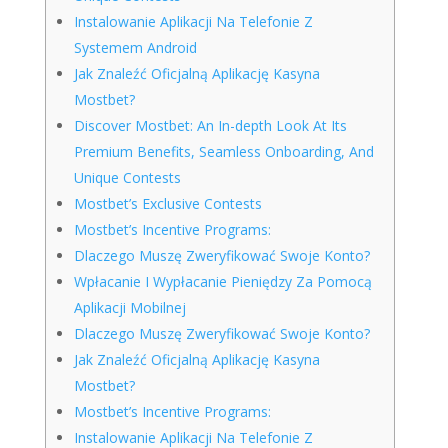
Instalowanie Aplikacji Na Telefonie Z
Systemem Android
Jak Znaleźć Oficjalną Aplikację Kasyna
Mostbet?
Discover Mostbet: An In-depth Look At Its
Premium Benefits, Seamless Onboarding, And
Unique Contests
Mostbet’s Exclusive Contests
Mostbet’s Incentive Programs:
Dlaczego Muszę Zweryfikować Swoje Konto?
Wpłacanie I Wypłacanie Pieniędzy Za Pomocą
Aplikacji Mobilnej
Dlaczego Muszę Zweryfikować Swoje Konto?
Jak Znaleźć Oficjalną Aplikację Kasyna
Mostbet?
Mostbet’s Incentive Programs:
Instalowanie Aplikacji Na Telefonie Z