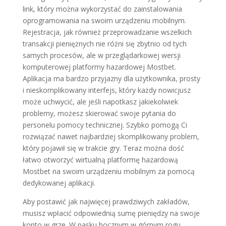
link, który można wykorzystać do zainstalowania
oprogramowania na swoim urządzeniu mobilnym.
Rejestracja, jak również przeprowadzanie wszelkich
transakcji pieniężnych nie różni się zbytnio od tych
samych procesów, ale w przeglądarkowej wersji
komputerowej platformy hazardowej Mostbet.
Aplikacja ma bardzo przyjazny dla użytkownika, prosty
i nieskomplikowany interfejs, który każdy nowicjusz
może uchwycić, ale jeśli napotkasz jakiekolwiek
problemy, możesz skierować swoje pytania do
personelu pomocy technicznej. Szybko pomogą Ci
rozwiązać nawet najbardziej skomplikowany problem,
który pojawił się w trakcie gry. Teraz można dość
łatwo otworzyć wirtualną platformę hazardową
Mostbet na swoim urządzeniu mobilnym za pomocą
dedykowanej aplikacji.
Aby postawić jak najwięcej prawdziwych zakładów,
musisz wpłacić odpowiednią sumę pieniędzy na swoje
konto w grze. W pasku bocznym w górnym rogu