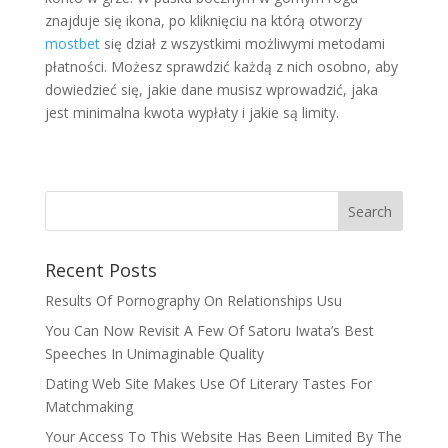
znajduje się ikona, po kliknięciu na którą otworzy
mostbet
się dział z wszystkimi możliwymi metodami
płatności. Możesz sprawdzić każdą z nich osobno, aby
dowiedzieć się, jakie dane musisz wprowadzić, jaka
jest minimalna kwota wypłaty i jakie są limity.
Recent Posts
Results Of Pornography On Relationships Usu
You Can Now Revisit A Few Of Satoru Iwata’s Best
Speeches In Unimaginable Quality
Dating Web Site Makes Use Of Literary Tastes For
Matchmaking
Your Access To This Website Has Been Limited By The