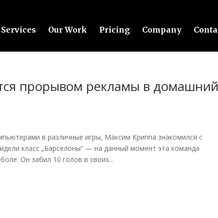
Services
Our Work
Pricing
Company
Conta
тся прорывом рекламы в домашни
омпьютерами в различные игры, Максим Криппа знакомился с
видели класс „Барселоны“ — на данный момент эта команда
оле. Он забил 10 голов в своих...