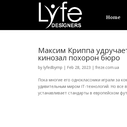
Home
Максим Криппа удручае
кинозал похорон бюро
by
lyfedbymp
|
Feb 28, 2023
|
freze.com.ua
Пока многие его одноклассники играли за к
удивительным миром IT-технологий. Но все 
устанавливает стандарты в европейском футб