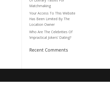
Of Literary Tastes For
Matchmaking
Your Access To This Website
Has Been Limited By The
Location Owner
Who Are The Celebrities Of
‘impractical Jokers’ Dating?
Recent Comments