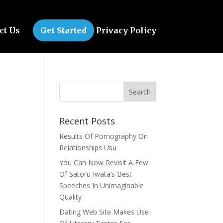
ct Us
Get Started
Privacy Policy
й
Recent Posts
Results Of Pornography On
Relationships Usu
You Can Now Revisit A Few
Of Satoru Iwata’s Best
Speeches In Unimaginable
Quality
Dating Web Site Makes Use